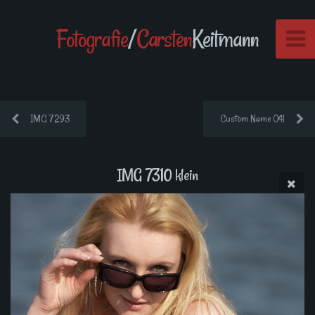
Fotografie
/
Carsten
Keitmann
IMG 7293
Custom Name 041
IMG 7310 klein