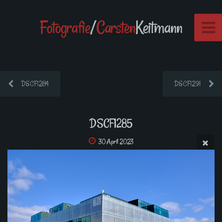
Fotografie
/
Carsten
Keitmann
DSCF1284
DSCF1291
DSCF1285
30 April 2023